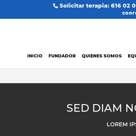
Solicitar terapia: 616 02 
coor
INICIO
FUNDADOR
QUIENES SOMOS
EQ
SED DIAM 
LOREM IP