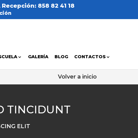
Recepción: 858 82 41 18
ción
SCUELA
GALERÍA
BLOG
CONTACTOS
Volver a inicio
 TINCIDUNT
CING ELIT