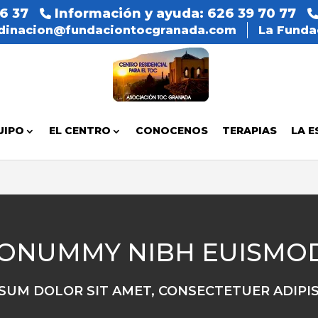
06 37
Información y ayuda: 626 39 70 77
dinacion@fundaciontocgranada.com
La Funda
UIPO
EL CENTRO
CONOCENOS
TERAPIAS
LA E
NONUMMY NIBH EUISMOD
SUM DOLOR SIT AMET, CONSECTETUER ADIPIS